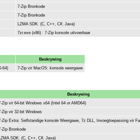
7-Zip Bronkode
7-Zip Bronkode
LZMA SDK: (C, C++, C#, Java)
7zr.exe (x86) : 7-Zip konsole uitvoerbaar
Beskrywing
-64)
7-Zip vir MacOS: konsole weergawe
Beskrywing
7-Zip vir 64-bit Windows x64 (Intel 64 or AMD64)
7-Zip vir 32-bit Windows
7-Zip Extra: Selfstandige konsole Weergawe, 7z DLL, Invoegtoepassing vir F
7-Zip Bronkode
LZMA SDK: (C, C++, C#, Java)