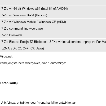
7-Zip vir 64-bit Windows x64 (Intel 64 of AMD64)
7-Zip vir Windows IA-64 (Itanium)
7-Zip vir Windows Mobile / Windows CE (ARM)
7-Zip command line weergawe
7-Zip Bronkode
7-Zip Ekstra: Robijn 7Z Biblioteek, SFXs vir installeerders, Inprop vir Far M
LZMA SDK (C, C++, C#, Java)
Virge.net.
uitend jongste beta weergawes) van SourceVirge:
nd bron kode)
:
 Unix/Linux,
ontwikkel
deur 'n onafhanklike ontwikkelaar.