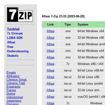
Aflaai 7-Zip 23.01 (2023-06-20)
:
Link
Tipe
System
Tuisblad
Aflaai
.exe
64-bit Windows x64
7z Virmaat
Aflaai
.exe
32-bit Windows x86
LZMA SDK
Aflaai
Aflaai
.exe
64-bit Windows arm
Vrae
Aflaai
.msi
64-bit Windows x64
Ondersteuning
Skakels
Aflaai
.msi
32-bit Windows x86
Aflaai
.7z
Windows x86 / x64
Aflaai
.tar.xz
64-bit Linux x86-64
Engels
Afrikaans
Aflaai
.tar.xz
32-bit Linux x86
Chinese Simpl.
Chinese Trad.
Aflaai
.tar.xz
64-bit Linux arm64
Esperanto
Aflaai
.tar.xz
32-bit Linux arm
Franse
Duitse
Aflaai
.tar.xz
macOS (arm64 / x86
Indonesiese
Japannese
Aflaai
.7z
Windows
Persiese