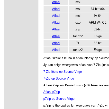
Aflaai
.msi
Aflaai
.msi
64-bit x64
Aflaai
.msi
IA-64
Aflaai
.exe
ARM-WinCE
Aflaai
.zip
32-bit
Aflaai
.tar.bz2
Enige
Aflaai
.7z
32-bit
Aflaai
.tar.bz2
Enige
Aflaai skakels lei na 'n aflaai-bladsy op Source
Jy kan enige weergawes aflaai van 7-Zip (insl
7-Zip
lêers
op Source Virge
7-Zip op Source Virge
Aflaai 7zip vir Posix/Linux (x86 binaries a
Aflaai p7zip
p7zip op Source Virge
p7zip is the
o
pdrag lyn weergawe
van 7-Zip vir