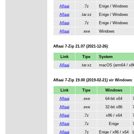
Aflaai
.7z
Enige / Windows
Aflaai
.tar.xz
Enige / Windows
Aflaai
.7z
Enige / Windows
Aflaai
.exe
Windows
Aflaai 7-Zip 21.07 (2021-12-26)
:
Link
Tipe
System
Aflaai
.tar.xz
macOS (arm64 / x86
Aflaai 7-Zip 19.00 (2019-02-21) vir Windows
:
Link
Tipe
Windows
Aflaai
.exe
64-bit x64
Aflaai
.exe
32-bit x86
Aflaai
.7z
x86 / x64
Aflaai
.7z
Enige
Aflaai
.7z
Enige / x86 / x64