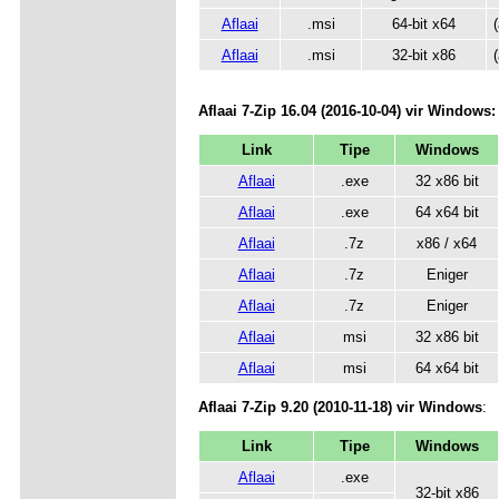
Aflaai
.msi
64-bit x64
Aflaai
.msi
32-bit x86
Aflaai
7-Zip
16.04 (2016-10-04)
vir Windows:
Link
Tipe
Windows
Aflaai
.exe
32 x86 bit
Aflaai
.exe
64 x64 bit
Aflaai
.7z
x86 / x64
Aflaai
.7z
Eniger
Aflaai
.7z
Eniger
Aflaai
msi
32 x86 bit
Aflaai
msi
64 x64 bit
Aflaai
7-Zip 9.20 (2010-11-18)
vir Windows
:
Link
Tipe
Windows
Aflaai
.exe
32-bit x86