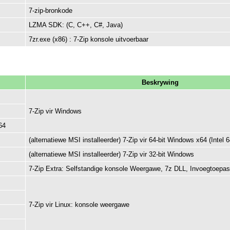
7-zip-bronkode
LZMA SDK: (C, C++, C#, Java)
7zr.exe (x86) : 7-Zip konsole uitvoerbaar
Beskrywing
7-Zip vir Windows
64
(alternatiewe MSI installeerder) 7-Zip vir 64-bit Windows x64 (Intel
(alternatiewe MSI installeerder) 7-Zip vir 32-bit Windows
7-Zip Extra: Selfstandige konsole Weergawe, 7z DLL, Invoegtoepas
7-Zip vir Linux: konsole weergawe