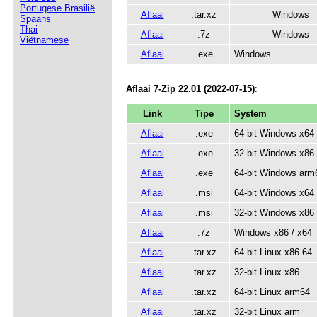
Portugese Brasilië
Aflaai
.tar.xz
Windows
Spaans
Thai
Aflaai
.7z
Windows
Viëtnamese
Aflaai
.exe
Windows
Aflaai 7-Zip 22.01 (2022-07-15)
:
Link
Tipe
System
Aflaai
.exe
64-bit Windows x64
Aflaai
.exe
32-bit Windows x86
Aflaai
.exe
64-bit Windows arm
Aflaai
.msi
64-bit Windows x64
Aflaai
.msi
32-bit Windows x86
Aflaai
.7z
Windows x86 / x64
Aflaai
.tar.xz
64-bit Linux x86-64
Aflaai
.tar.xz
32-bit Linux x86
Aflaai
.tar.xz
64-bit Linux arm64
Aflaai
.tar.xz
32-bit Linux arm